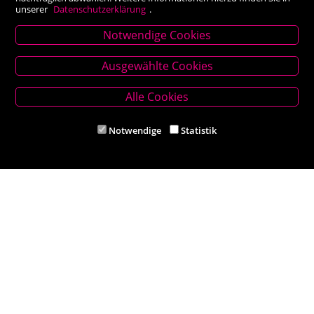
unserer
Datenschutzerklärung
.
Notwendige Cookies
Stammhaus Kirchschlag
Ausgewählte Cookies
Hauptplatz 27, 2860 Kirchschlag in BW
Tel. +43 (0) 2646 7001
Alle Cookies
Mail: buch-kirchschlag@scherz-kogelbauer.at
Notwendige
Statistik
Öffnungszeiten
Mo - Fr 8.00 - 12.00 und 14.00 - 18.00 Uhr
Sa 8.00 - 12.00 Uhr
Filiale Reithmeyer
Hauptplatz 5, 2620 Neunkirchen
Tel. +43 (0) 2635 62284
Mail: office@reithmeyer.at