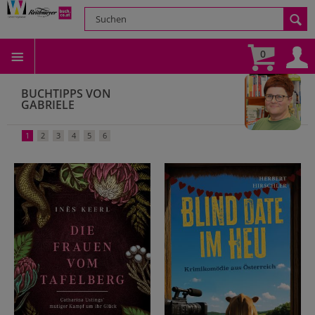
0
BUCHTIPPS VON
GABRIELE
1
2
3
4
5
6