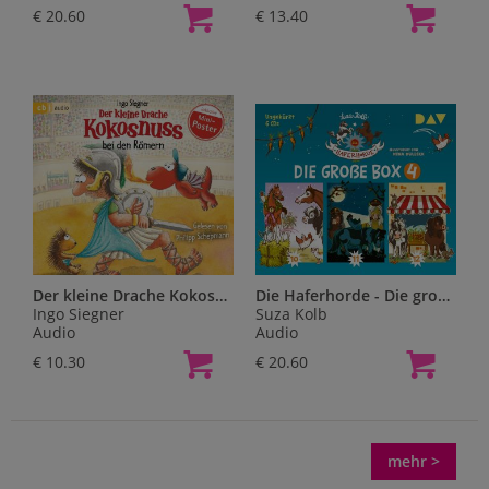
€ 20.60
€ 13.40
Der kleine Drache Kokosnuss bei den Römern,1 Audio-CD
Die Haferhorde - Die große Box 4 (Teil 10-12),6 Audio-CD
Ingo Siegner
Suza Kolb
Audio
Audio
€ 10.30
€ 20.60
mehr >