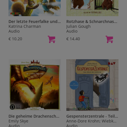
Der letzte Feuerfalke und das Wolkenland
Rotzhase & Schnarchnase - Möhrenklau im Bärenbau und Der Tyrann von nebenan,1 Audio-CD
Katrina Charman
Julian Gough
Audio
Audio
€ 10.20
€ 14.40
Die geheime Drachenschule - Die schwarze Bibliothek,2 Audio-CD
Gespensterzentrale - Teil 1: Das Rätsel der Zeitreise,2 Audio-CD
Emily Skye
Anne-Dore Krohn; Wiebke Nieland
Audio
Audio