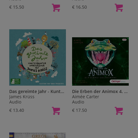
€ 15.50
€ 16.50
Das gereimte Jahr - Kunterbunter Wörterspaß mit James Krüss,2 Audio-CD
Die Erben der Animox 4. Der Verrat des Kaimans,4 Audio-CD
James Krüss
Aimée Carter
Audio
Audio
€ 13.40
€ 17.50