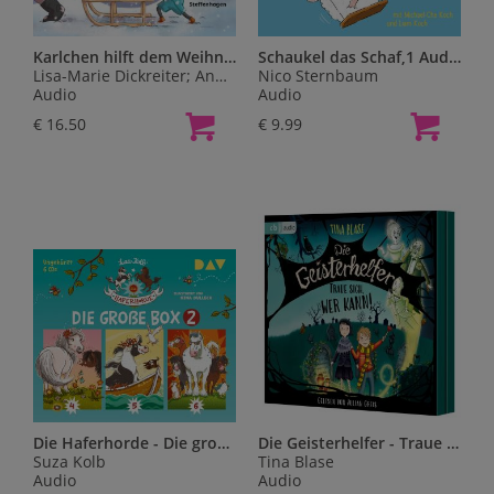
Karlchen hilft dem Weihnachtsmann, ob er will oder nicht,4 Audio-CD
Schaukel das Schaf,1 Audio-CD
Lisa-Marie Dickreiter; Andreas Götz
Nico Sternbaum
Audio
Audio
€ 16.50
€ 9.99
Die Haferhorde - Die große Box..2,6 Audio-CDs
Die Geisterhelfer - Traue sich, wer kann!,3 Audio-CD
Suza Kolb
Tina Blase
Audio
Audio