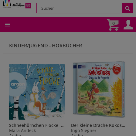
0
KINDER/JUGEND - HÖRBÜCHER
Schneehörnchen Flocke - Zusammen ist man weniger klein,2 Audio-CD
Der kleine Drache Kokosnuss - Einsatz bei der Feuerwehr,1 Audio-CD
Mara Andeck
Ingo Siegner
Audio
Audio