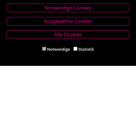
Notwendige Cookies
Stammhaus Kirchschlag
Ausgewählte Cookies
Hauptplatz 27, 2860 Kirchschlag in BW
Tel. +43 (0) 2646 7001
Alle Cookies
Mail: buch-kirchschlag@scherz-kogelbauer.at
Notwendige
Statistik
Öffnungszeiten
Mo - Fr 8.00 - 12.00 und 14.00 - 18.00 Uhr
Sa 8.00 - 12.00 Uhr
Filiale Reithmeyer
Hauptplatz 5, 2620 Neunkirchen
Tel. +43 (0) 2635 62284
Mail: office@reithmeyer.at