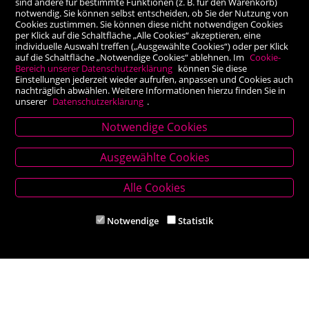
sind andere für bestimmte Funktionen (z. B. für den Warenkorb)
notwendig. Sie können selbst entscheiden, ob Sie der Nutzung von
Cookies zustimmen. Sie können diese nicht notwendigen Cookies
per Klick auf die Schaltfläche „Alle Cookies“ akzeptieren, eine
individuelle Auswahl treffen („Ausgewählte Cookies“) oder per Klick
auf die Schaltfläche „Notwendige Cookies“ ablehnen. Im
Cookie-
Bereich unserer Datenschutzerklärung
können Sie diese
Einstellungen jederzeit wieder aufrufen, anpassen und Cookies auch
nachträglich abwählen. Weitere Informationen hierzu finden Sie in
unserer
Datenschutzerklärung
.
Notwendige Cookies
Stammhaus Kirchschlag
Ausgewählte Cookies
Hauptplatz 27, 2860 Kirchschlag in BW
Tel. +43 (0) 2646 7001
Alle Cookies
Mail: buch-kirchschlag@scherz-kogelbauer.at
Notwendige
Statistik
Öffnungszeiten
Mo - Fr 8.00 - 12.00 und 14.00 - 18.00 Uhr
Sa 8.00 - 12.00 Uhr