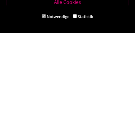
Alle Cookies
Mail: buch-kirchschlag@scherz-kogelbauer.at
Notwendige
Statistik
Öffnungszeiten
Mo - Fr 8.00 - 12.00 und 14.00 - 18.00 Uhr
Sa 8.00 - 12.00 Uhr
Filiale Reithmeyer
Hauptplatz 5, 2620 Neunkirchen
Tel. +43 (0) 2635 62284
Mail: office@reithmeyer.at
Öffnungszeiten
Mo-Fr 8.30 – 13.00 und 14.00 – 18.00 Uhr
Sa 8.30 - 12:30 Uhr