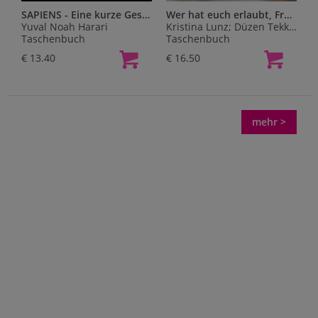
SAPIENS - Eine kurze Geschichte der Menschheit
Wer hat euch erlaubt, Frauen so zu hassen?
Yuval Noah Harari
Kristina Lunz; Düzen Tekkal
Taschenbuch
Taschenbuch
€ 13.40
€ 16.50
mehr >