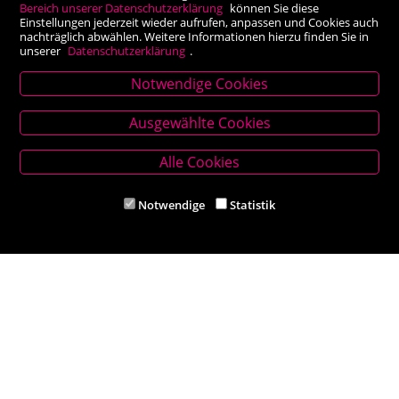
Bereich unserer Datenschutzerklärung
können Sie diese
Einstellungen jederzeit wieder aufrufen, anpassen und Cookies auch
nachträglich abwählen. Weitere Informationen hierzu finden Sie in
unserer
Datenschutzerklärung
.
Notwendige Cookies
Stammhaus Kirchschlag
Ausgewählte Cookies
Hauptplatz 27, 2860 Kirchschlag in BW
Tel. +43 (0) 2646 7001
Alle Cookies
Mail: buch-kirchschlag@scherz-kogelbauer.at
Notwendige
Statistik
Öffnungszeiten
Mo - Fr 8.00 - 12.00 und 14.00 - 18.00 Uhr
Sa 8.00 - 12.00 Uhr
Filiale Reithmeyer
Hauptplatz 5, 2620 Neunkirchen
Tel. +43 (0) 2635 62284