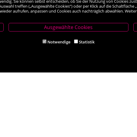
wendig. Sie können selbst entscheiden, ob Sie der Nutzung von Cookies zus
le Auswahl treffen („Ausgewählte Cookies“) oder per Klick auf die Schaltfläc
 wieder aufrufen, anpassen und Cookies auch nachträglich abwählen. Weiter
Ausgewählte Cookies
thmeyer
Filiale Ternitz
Notwendige
Statistik
620 Neunkirchen
Theodor-Körner-Platz 6, 2630 Ternit
5 62284
Tel. +43 (0) 2630 38541
ithmeyer.at
Mail: buch-ternitz@scherz-kogelbau
iten
Öffnungszeiten
00 und 14.00 – 18.00 Uhr
Mo-Mi und Fr 8.30 – 12.00 und 14.00
hr
Do und Sa 8.30 - 12:00 Uhr
Filiale Aspang
Hauptstraße 6, 2870 Aspang
Tel. +43 (0) 2642 94100
Mail: buch-aspang@scherz-kogelbau