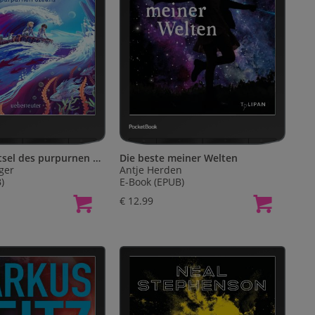
Erde 13 – Rätsel des purpurnen Ozeans (Erde 13, Bd. 2)
Die beste meiner Welten
ger
Antje Herden
)
E-Book (EPUB)
€ 12.99