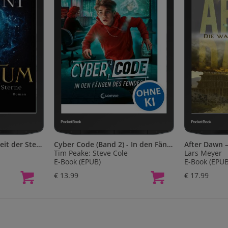
INFINITUM - Die Ewigkeit der Sterne
Cyber Code (Band 2) - In den Fängen des Feindes
After Dawn 
Tim Peake; Steve Cole
Lars Meyer
E-Book (EPUB)
E-Book (EPUB
€ 13.99
€ 17.99