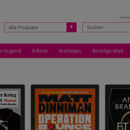
Erweit
Alle Produkte
er/Jugend
E-Book
Buchtipps
Booklige Welt