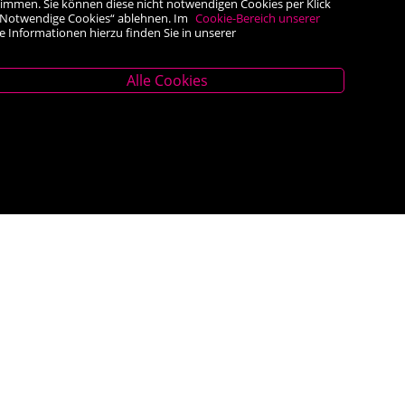
timmen. Sie können diese nicht notwendigen Cookies per Klick
he „Notwendige Cookies“ ablehnen. Im
Cookie-Bereich unserer
e Informationen hierzu finden Sie in unserer
Alle Cookies
Unternehmen
z
Über uns
AGB
er.at
Impressum
Widerrufsrecht
<VERTRAG WIDERRUFEN>
Datenschutz- und Cookieerklärung
 – 18.00 Uhr
Barrierefreiheit
Kontakt
Hilfe
Social Media
er.at