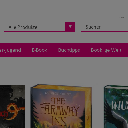
Erweit
Alle Produkte
er/Jugend
E-Book
Buchtipps
Booklige Welt