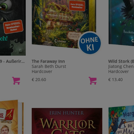
Das kleine Böse Buch 9 - Außerirdisch! (Das kleine Böse Buch, Bd. 9)
The Faraway Inn
Sarah Beth Durst
Jiatong Chen
Hardcover
Hardcover
€ 20.60
€ 13.40