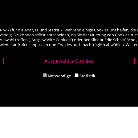
ik) für die Analyse und Statistik. Während einige Cookies uns helfen, die 
wendig. Sie können selbst entscheiden, ob Sie der Nutzung von Cookies zus
le Auswahl treffen („Ausgewählte Cookies“) oder per Klick auf die Schaltfläc
 wieder aufrufen, anpassen und Cookies auch nachträglich abwählen. Weiter
Ausgewählte Cookies
thmeyer
Filiale Ternitz
Notwendige
Statistik
620 Neunkirchen
Theodor-Körner-Platz 6, 2630 Ternit
5 62284
Tel. +43 (0) 2630 38541
ithmeyer.at
Mail: buch-ternitz@scherz-kogelbau
iten
Öffnungszeiten
00 und 14.00 – 18.00 Uhr
Mo-Mi und Fr 8.30 – 12.00 und 14.00
hr
Do und Sa 8.30 - 12:00 Uhr