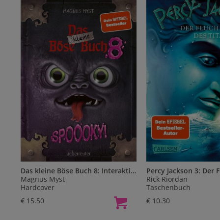
Das kleine Böse Buch 8: Interaktiver Lesespaß ab 8 Jahren vom Spiegel-Bestseller-Autor (Das kleine Böse Buch, Bd. 8)
Magnus Myst
Rick Riordan
Hardcover
Taschenbuch
€ 15.50
€ 10.30