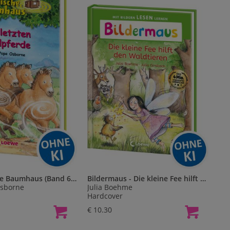
Das magische Baumhaus (Band 63) - Die letzten Wildpferde
Bildermaus - Die kleine Fee hilft den Waldtieren
Osborne
Julia Boehme
Hardcover
€ 10.30