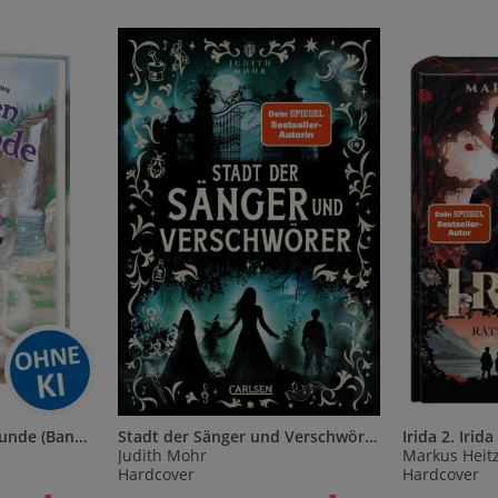
Die magischen Tierfreunde (Band 23) - Polly Polarfuchs und der Zauberregen
Stadt der Sänger und Verschwörer (Stadt der Magier 2)
Judith Mohr
Markus Heit
Hardcover
Hardcover