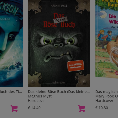
Percy Jackson 3: Der Fluch des Titanen
Das kleine Böse Buch (Das kleine Böse Buch, Bd. 1)..1
Magnus Myst
Mary Pope 
Hardcover
Hardcover
€ 14.40
€ 10.30