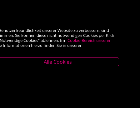
Benutzerfreundlichkeit unserer Website zu verbessern, sind
timmen. Sie können diese nicht notwendigen Cookies per Klick
he „Notwendige Cookies“ ablehnen. Im
Cookie-Bereich unserer
e Informationen hierzu finden Sie in unserer
Alle Cookies
Unternehmen
z
Über uns
AGB
er.at
Impressum
Widerrufsrecht
<VERTRAG WIDERRUFEN>
Datenschutz- und Cookieerklärung
 – 18.00 Uhr
Barrierefreiheit
Kontakt
Hilfe