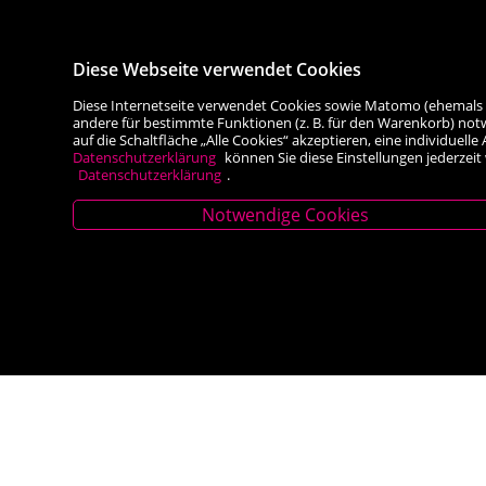
Diese Webseite verwendet Cookies
Diese Internetseite verwendet Cookies sowie Matomo (ehemals Piw
andere für bestimmte Funktionen (z. B. für den Warenkorb) not
auf die Schaltfläche „Alle Cookies“ akzeptieren, eine individuel
Datenschutzerklärung
können Sie diese Einstellungen jederzeit
Datenschutzerklärung
.
Notwendige Cookies
Stammhaus Kirchschlag
Filiale Rei
Hauptplatz 27, 2860 Kirchschlag in BW
Hauptplatz 5, 2
Tel. +43 (0) 2646 7001
Tel. +43 (0) 263
Mail: buch-kirchschlag@scherz-kogelbauer.at
Mail: office@re
Öffnungszeiten
Öffnungsze
Mo - Fr 8.00 - 12.00 und 14.00 - 18.00 Uhr
Mo-Fr 8.30 – 13.
Sa 8.00 - 12.00 Uhr
Sa 8.30 - 12:30 U