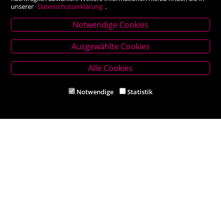
unserer
Datenschutzerklärung
.
Notwendige Cookies
Stammhaus Kirchschlag
Ausgewählte Cookies
Hauptplatz 27, 2860 Kirchschlag in BW
Tel. +43 (0) 2646 7001
Alle Cookies
Mail: buch-kirchschlag@scherz-kogelbauer.at
Notwendige
Statistik
Öffnungszeiten
Mo - Fr 8.00 - 12.00 und 14.00 - 18.00 Uhr
Sa 8.00 - 12.00 Uhr
Filiale Reithmeyer
Hauptplatz 5, 2620 Neunkirchen
Tel. +43 (0) 2635 62284
Mail: office@reithmeyer.at