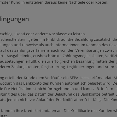
dem:der Kund:in entstehen daraus keine Nachteile oder Kosten.
dingungen
bschlag, Skonti oder andere Nachlässe zu leisten.
sdienstleistern, gelten im Hinblick auf die Bezahlung zusätzlich
elungen und Hinweise als auch Informationen im Rahmen des Bezah
lauf des Zahlungsverfahrens auch von den Vereinbarungen zwisc
rte Ausgabelimits, ortsbeschränkte Zahlungsmöglichkeiten, Verifizi
aussetzungen erfüllt, die zur erfolgreichen Bezahlung mittels der
eren Zahlungskonten, Registrierung, Legitimierungen und Autoris
ung erteilt der Kunde dem Verkäufer ein SEPA-Lastschriftmandat. M
n, wodurch das Bankkonto des Kunden automatisch belastet wird. 
 Die Pre-Notification ist nicht formgebunden und kann z. B. in Form
igung des über das Datum der Belastung des Bankkontos beträgt 5 Ta
, jedoch nicht vor Ablauf der Pre-Notification-Frist fällig. Die Ko
 Kunden ihre Kreditkartendaten an. Die Kreditkarte des Kunden w
stet.