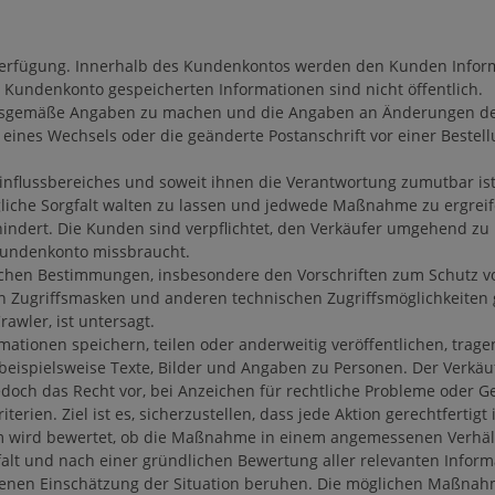
Verfügung. Innerhalb des Kundenkontos werden den Kunden Inform
 Kundenkonto gespeicherten Informationen sind nicht öffentlich.
itsgemäße Angaben zu machen und die Angaben an Änderungen der 
le eines Wechsels oder die geänderte Postanschrift vor einer Bestel
flussbereiches und soweit ihnen die Verantwortung zumutbar ist, 
he Sorgfalt walten zu lassen und jedwede Maßnahme zu ergreife
indert. Die Kunden sind verpflichtet, den Verkäufer umgehend zu
Kundenkonto missbraucht.
ichen Bestimmungen, insbesondere den Vorschriften zum Schutz v
ten Zugriffsmasken und anderen technischen Zugriffsmöglichkeiten
awler, ist untersagt.
ionen speichern, teilen oder anderweitig veröffentlichen, tragen
beispielsweise Texte, Bilder und Angaben zu Personen. Der Verkäu
ch jedoch das Recht vor, bei Anzeichen für rechtliche Probleme ode
rien. Ziel ist es, sicherzustellen, dass jede Aktion gerechtfertig
 wird bewertet, ob die Maßnahme in einem angemessenen Verhältn
gfalt und nach einer gründlichen Bewertung aller relevanten Info
nen Einschätzung der Situation beruhen. Die möglichen Maßnahm