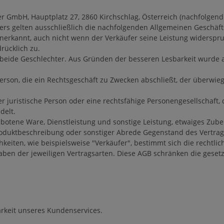
 GmbH, Hauptplatz 27, 2860 Kirchschlag, Österreich (nachfolgend
rs gelten ausschließlich die nachfolgenden Allgemeinen Geschäft
kannt, auch nicht wenn der Verkäufer seine Leistung widerspruch
ücklich zu.
beide Geschlechter. Aus Gründen der besseren Lesbarkeit wurde 
Person, die ein Rechtsgeschäft zu Zwecken abschließt, der überwi
r juristische Person oder eine rechtsfähige Personengesellschaft,
delt.
ebotene Ware, Dienstleistung und sonstige Leistung, etwaiges Zub
oduktbeschreibung oder sonstiger Abrede Gegenstand des Vertra
keiten, wie beispielsweise "Verkäufer", bestimmt sich die rechtl
aben der jeweiligen Vertragsarten. Diese AGB schränken die gesetz
arkeit unseres Kundenservices.