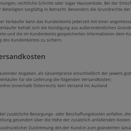
nungen, rechtliche Schritte oder sogar Hausverbote. Bei der En
er Beteiligten sorgfältig in Betracht. Besonders die Grundrechte d
 Verkäufer kann das Kundenkonto jederzeit mit einer angemessene
erkäufer behält sich die Kündigung aus außerordentlichen Gründe
to und die im Kundenkonto gespeicherten Informationen dem Kund
g des Kundenkontos zu sichern.
Versandkosten
lautender Angaben, als Gesamtpreise einschließlich der jeweils gül
erkäufer für die Lieferung die folgenden Versandkosten:
nfrei (innerhalb Österreich); kein Versand ins Ausland
ikel zusätzliche Besorgungs- oder Beschaffungskosten anfallen, die
tellung gesondert über die Höhe der zusätzlich anfallenden Kosten
t ausdrücklicher Zustimmung des:der Kund:in zum geänderten Gesam