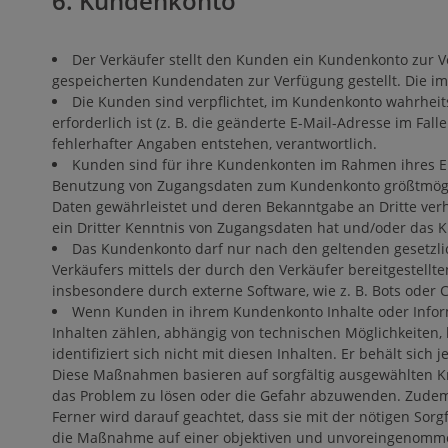
6. Kundenkonto
Der Verkäufer stellt den Kunden ein Kundenkonto zur 
gespeicherten Kundendaten zur Verfügung gestellt. Die im
Die Kunden sind verpflichtet, im Kundenkonto wahrhe
erforderlich ist (z. B. die geänderte E-Mail-Adresse im Fal
fehlerhafter Angaben entstehen, verantwortlich.
Kunden sind für ihre Kundenkonten im Rahmen ihres Ein
Benutzung von Zugangsdaten zum Kundenkonto größtmöglic
Daten gewährleistet und deren Bekanntgabe an Dritte verh
ein Dritter Kenntnis von Zugangsdaten hat und/oder das 
Das Kundenkonto darf nur nach den geltenden gesetzl
Verkäufers mittels der durch den Verkäufer bereitgestell
insbesondere durch externe Software, wie z. B. Bots oder Cr
Wenn Kunden in ihrem Kundenkonto Inhalte oder Informat
Inhalten zählen, abhängig von technischen Möglichkeiten, 
identifiziert sich nicht mit diesen Inhalten. Er behält si
Diese Maßnahmen basieren auf sorgfältig ausgewählten Krite
das Problem zu lösen oder die Gefahr abzuwenden. Zudem
Ferner wird darauf geachtet, dass sie mit der nötigen Sor
die Maßnahme auf einer objektiven und unvoreingenomme