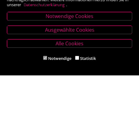
unserer
Datenschutzerklärung
.
Notwendige Cookies
Stammhaus Kirchschlag
Ausgewählte Cookies
Hauptplatz 27, 2860 Kirchschlag in BW
Tel. +43 (0) 2646 7001
Alle Cookies
Mail: buch-kirchschlag@scherz-kogelbauer.at
Notwendige
Statistik
Öffnungszeiten
Mo - Fr 8.00 - 12.00 und 14.00 - 18.00 Uhr
Sa 8.00 - 12.00 Uhr
Filiale Reithmeyer
Hauptplatz 5, 2620 Neunkirchen
Tel. +43 (0) 2635 62284
Mail: office@reithmeyer.at