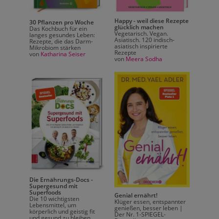
Happy - weil diese Rezepte
30 Pflanzen pro Woche
glücklich machen
Das Kochbuch für ein
e
Vegetarisch. Vegan.
langes gesundes Leben:
hren -
Besser
Asiatisch. 120 indisch-
Rezepte, die das Darm-
für 4
Bergen
asiatisch inspirierte
Mikrobiom stärken
eine n
Rezepte
von
Katharina Seiser
n
Ernäh
von
Meera Sodha
Mit 40
saison
von
Chr
Die Ernährungs-Docs -
Supergesund mit
Gesun
Superfoods
Rezept
Genial ernährt!
Die 10 wichtigsten
von Ge
Klüger essen, entspannter
Lebensmittel, um
und Bl
genießen, besser leben |
körperlich und geistig fit
von
Dor
Der Nr. 1-SPIEGEL-
und gesund zu bleiben
annter