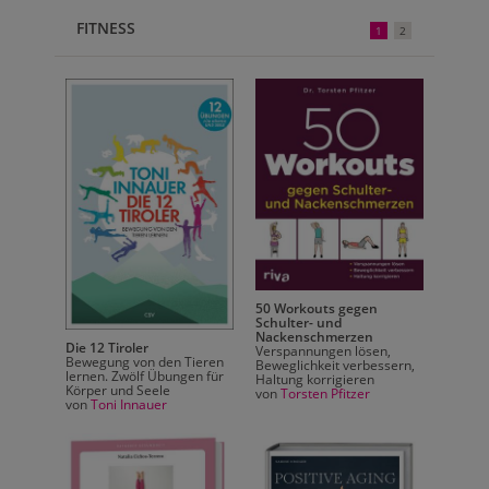
FITNESS
1
2
50 Workouts gegen
Schulter- und
Richti
Nackenschmerzen
Die 12 Tiroler
Stretc
r
Verspannungen lösen,
Bewegung von den Tieren
Fit im 
Beweglichkeit verbessern,
lernen. Zwölf Übungen für
Sport
Haltung korrigieren
Körper und Seele
von
Ch
iter
von
Torsten Pfitzer
von
Toni Innauer