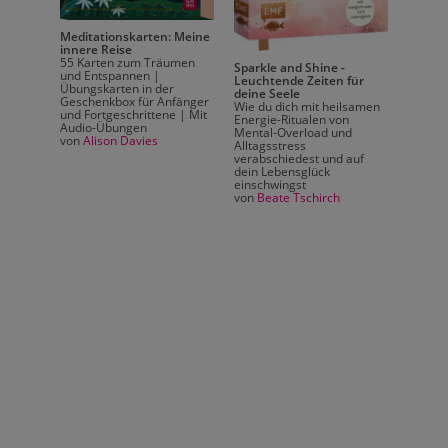
Meditationskarten: Meine
innere Reise
55 Karten zum Träumen
Sparkle and Shine -
und Entspannen |
Leuchtende Zeiten für
Übungskarten in der
deine Seele
Geschenkbox für Anfänger
Wie du dich mit heilsamen
und Fortgeschrittene | Mit
Energie-Ritualen von
Audio-Übungen
Mental-Overload und
von
Alison Davies
Alltagsstress
verabschiedest und auf
schen
dein Lebensglück
einschwingst
von
Beate Tschirch
 dem
an
t