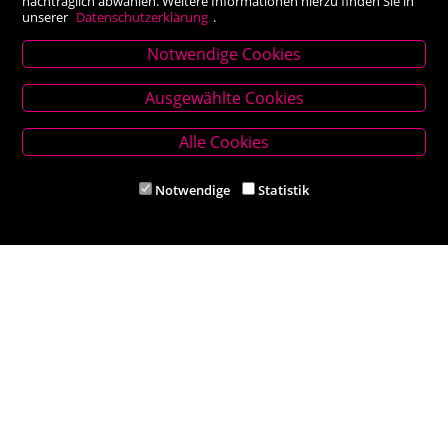
nachträglich abwählen. Weitere Informationen hierzu finden Sie in
unserer
Datenschutzerklärung
.
Notwendige Cookies
Stammhaus Kirchschlag
Ausgewählte Cookies
Hauptplatz 27, 2860 Kirchschlag in BW
Tel. +43 (0) 2646 7001
Alle Cookies
Mail: buch-kirchschlag@scherz-kogelbauer.at
Notwendige
Statistik
Öffnungszeiten
Mo - Fr 8.00 - 12.00 und 14.00 - 18.00 Uhr
Sa 8.00 - 12.00 Uhr
Filiale Reithmeyer
Hauptplatz 5, 2620 Neunkirchen
Tel. +43 (0) 2635 62284
Mail: office@reithmeyer.at