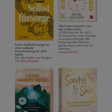
Alles kann warten, nur
das Leben nicht
30 Mutmacher für dich |
Kartenset für mehr Energie
und Lebensfreude. Mit
bestärkenden Worten,
Echte Selbstfürsorge ist
genau dann, wenn du sie
eine radikale
brauchst
ss
Entscheidung für dich
von
Julia Buck
Time t
selbst
Lass de
Der Bestseller aus Belgien
erblühe
nsystem
von
Nina Mouton
Buch ü
und Se
Frauen 
eigene
von
St