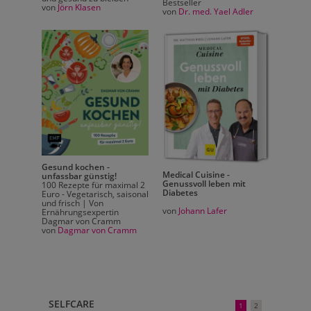
Bestseller
von
Jörn Klasen
ben |
von
Dr. med. Yael Adler
Gesund kochen -
Medical Cuisine -
unfassbar günstig!
Genussvoll leben mit
100 Rezepte für maximal 2
Diabetes
Euro - Vegetarisch, saisonal
Meine 
und frisch | Von
gegen 
rt nur
von
Johann Lafer
Ernährungsexpertin
Entzü
Dagmar von Cramm
Ernähr
von
Dagmar von Cramm
Gelenk
von
Mat
SELFCARE
1
2