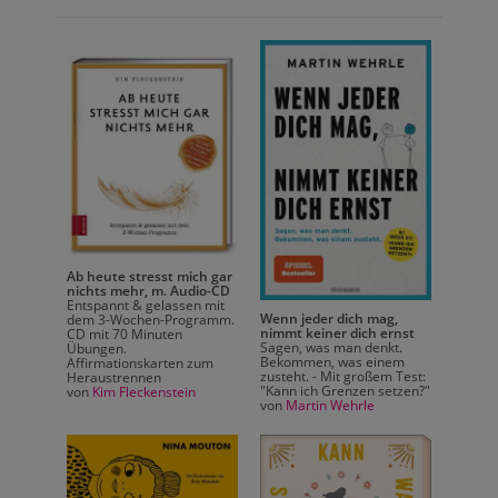
Ab heute stresst mich gar
nichts mehr, m. Audio-CD
Entspannt & gelassen mit
Warum 
Wenn jeder dich mag,
dem 3-Wochen-Programm.
träum
ert
nimmt keiner dich ernst
CD mit 70 Minuten
Lebens
er
Sagen, was man denkt.
Übungen.
Wegwei
sfreude
Bekommen, was einem
Affirmationskarten zum
Kreati
ne
zusteht. - Mit großem Test:
Heraustrennen
Gedank
 In 52
"Kann ich Grenzen setzen?"
von
Kim Fleckenstein
Anregu
 großen
von
Martin Wehrle
mit de
seller
Tagebu
Eintra
von
Chr