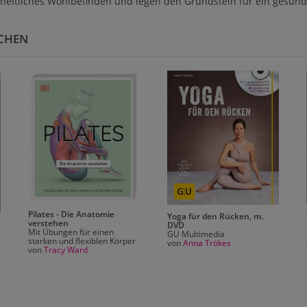
heitliches Wohlbefinden und legen den Grundstein für ein gesund
ICHEN
Pilates - Die Anatomie
Yoga für den Rücken, m.
verstehen
DVD
Mit Übungen für einen
GU Multimedia
starken und flexiblen Körper
von
Anna Trökes
von
Tracy Ward