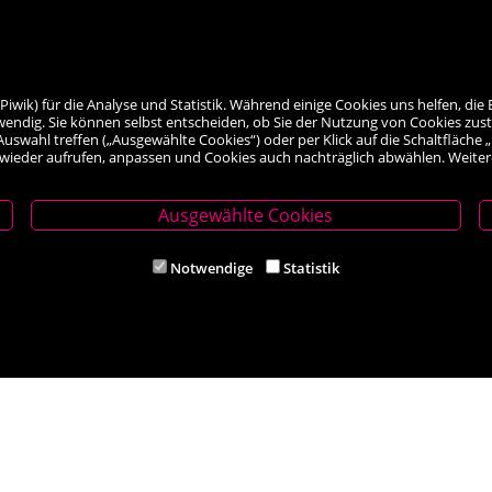
ik) für die Analyse und Statistik. Während einige Cookies uns helfen, die 
wendig. Sie können selbst entscheiden, ob Sie der Nutzung von Cookies zus
le Auswahl treffen („Ausgewählte Cookies“) oder per Klick auf die Schaltfläc
 wieder aufrufen, anpassen und Cookies auch nachträglich abwählen. Weiter
Ausgewählte Cookies
thmeyer
Filiale Ternitz
Notwendige
Statistik
620 Neunkirchen
Theodor-Körner-Platz 6, 2630 Ternit
5 62284
Tel. +43 (0) 2630 38541
ithmeyer.at
Mail: buch-ternitz@scherz-kogelbau
iten
Öffnungszeiten
00 und 14.00 – 18.00 Uhr
Mo-Mi und Fr 8.30 – 12.00 und 14.00
hr
Do und Sa 8.30 - 12:00 Uhr