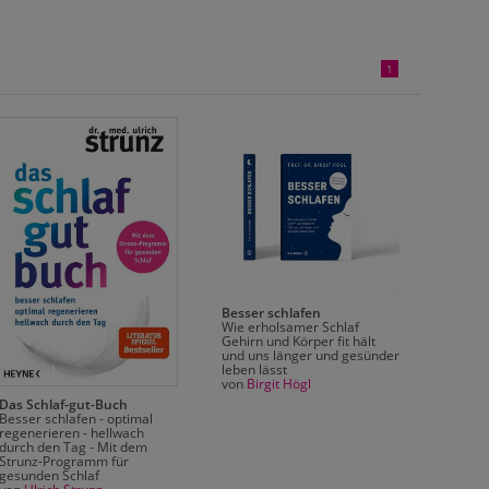
1
Besser schlafen
Wie erholsamer Schlaf
Gehirn und Körper fit hält
und uns länger und gesünder
leben lässt
von
Birgit Högl
Das Schlaf-gut-Buch
Schlaf
Besser schlafen - optimal
Alles ü
regenerieren - hellwach
Drittel
durch den Tag - Mit dem
als Tas
Strunz-Programm für
Wochen
gesunden Schlaf
Schlaf