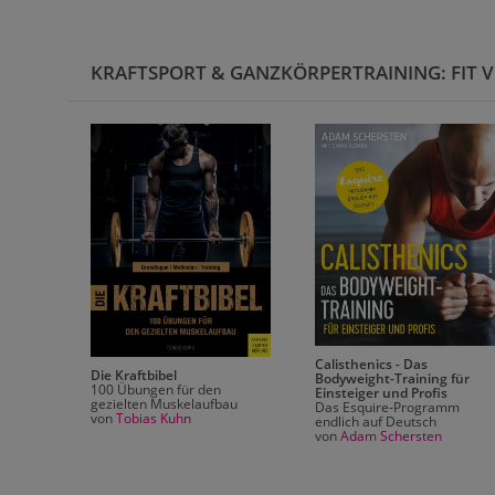
KRAFTSPORT & GANZKÖRPERTRAINING: FIT V
Calisthenics - Das
eight-
Die Kraftbibel
Bodyweight-Training für
e
100 Übungen für den
Einsteiger und Profis
rall
gezielten Muskelaufbau
Das Esquire-Programm
von
Tobias Kuhn
endlich auf Deutsch
von
Adam Schersten