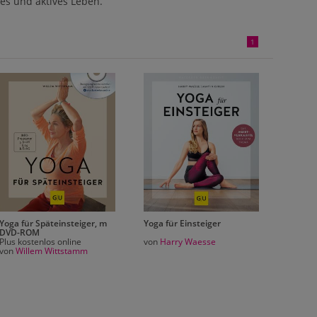
es und aktives Leben.
1
Yoga für Einsteiger
Yoga für Späteinsteiger, m
Express
DVD-ROM
Die 40 
von
Harry Waesse
Plus kostenlos online
Maxima
von
Willem Wittstamm
von
Soa