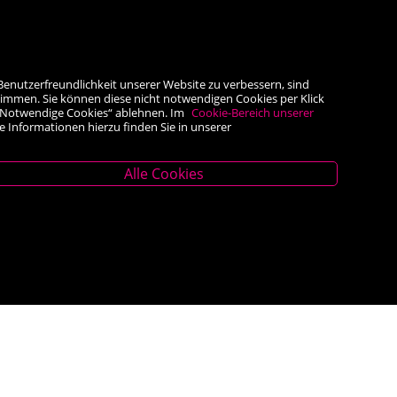
Benutzerfreundlichkeit unserer Website zu verbessern, sind
timmen. Sie können diese nicht notwendigen Cookies per Klick
he „Notwendige Cookies“ ablehnen. Im
Cookie-Bereich unserer
e Informationen hierzu finden Sie in unserer
Alle Cookies
Unternehmen
z
Über uns
AGB
er.at
Impressum
Widerrufsrecht
<VERTRAG WIDERRUFEN>
Datenschutz- und Cookieerklärung
 – 18.00 Uhr
Barrierefreiheit
Kontakt
Hilfe