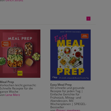
von
Ulrich Strunz
von
Ha
1
Meal Prep
Easy Meal Prep
20 Min
Vorkochen leicht gemacht:
60 schnelle und gesunde
Vegeta
Schnelle Rezepte für die
Rezepte für jeden Tag |
Über 12
ganze Woche
Einfache Gerichte für
aus der
von
Lena Merz
Frühstück, Mittag- und
von
Mar
Abendessen. Mit
Wochenplänen | SPIEGEL-
Bestseller
von
@marc.mealprep