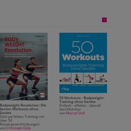
1
50 Workouts - Bodyweight-
Die Kra
Training ohne Geräte
100 Üb
Bodyweight-Revolution: Die
Einfach - effektiv - überall
geziel
besten Workouts ohne
durchführbar
von
Tob
Geräte
von
Marcel Doll
Dein perfektes Training mit
über 50
Körpergewichtsübungen
von
Christoph Delp