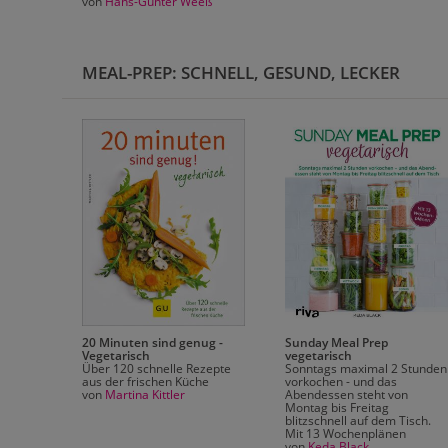
von
Hans-Günter Weeß
MEAL-PREP: SCHNELL, GESUND, LECKER
20 Minuten sind genug -
Sunday Meal Prep
nde
Vegetarisch
vegetarisch
 |
Über 120 schnelle Rezepte
Sonntags maximal 2 Stunden
aus der frischen Küche
vorkochen - und das
d
von
Martina Kittler
Abendessen steht von
Montag bis Freitag
GEL-
blitzschnell auf dem Tisch.
Mit 13 Wochenplänen
von
Keda Black