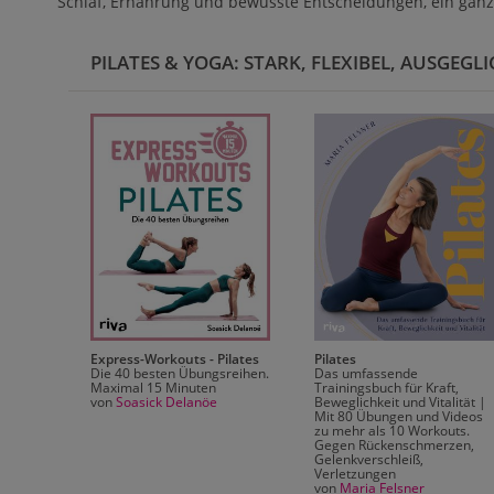
Schlaf, Ernährung und bewusste Entscheidungen, ein ganz
PILATES & YOGA: STARK, FLEXIBEL, AUSGEGL
Express-Workouts - Pilates
Pilates
Die 40 besten Übungsreihen.
Das umfassende
Maximal 15 Minuten
Trainingsbuch für Kraft,
von
Soasick Delanöe
Beweglichkeit und Vitalität |
Mit 80 Übungen und Videos
zu mehr als 10 Workouts.
Gegen Rückenschmerzen,
Gelenkverschleiß,
Verletzungen
von
Maria Felsner