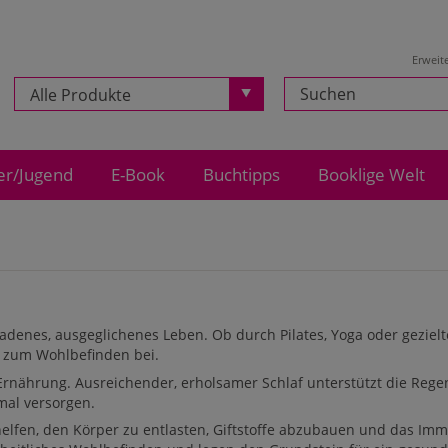
Erweit
Alle Produkte
er/Jugend
E-Book
Buchtipps
Booklige Welt
ladenes, ausgeglichenes Leben. Ob durch Pilates, Yoga oder geziel
ch zum Wohlbefinden bei.
 Ernährung. Ausreichender, erholsamer Schlaf unterstützt die Re
mal versorgen.
elfen, den Körper zu entlasten, Giftstoffe abzubauen und das I