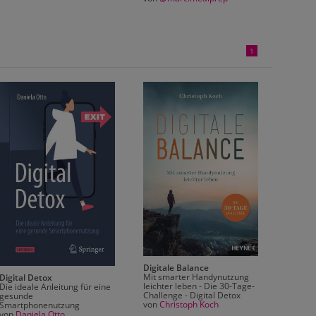
1
Easy D
In eine
Energie
Digitale Balance
von
Da
Mit smarter Handynutzung
Digital Detox
leichter leben - Die 30-Tage-
Die ideale Anleitung für eine
Challenge - Digital Detox
gesunde
von
Christoph Koch
Smartphonenutzung
von
Daniela Otto