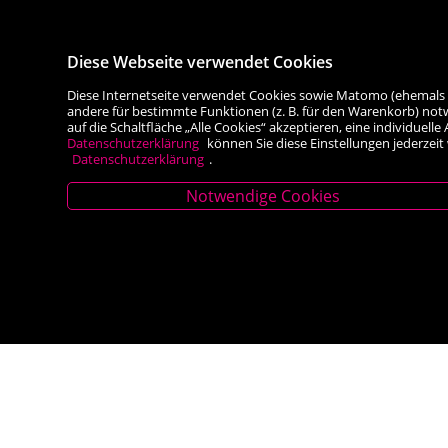
Diese Webseite verwendet Cookies
Diese Internetseite verwendet Cookies sowie Matomo (ehemals Piw
andere für bestimmte Funktionen (z. B. für den Warenkorb) not
auf die Schaltfläche „Alle Cookies“ akzeptieren, eine individuel
Datenschutzerklärung
können Sie diese Einstellungen jederzeit
Datenschutzerklärung
.
Notwendige Cookies
Stammhaus Kirchschlag
Filiale Rei
Hauptplatz 27, 2860 Kirchschlag in BW
Hauptplatz 5, 2
Tel. +43 (0) 2646 7001
Tel. +43 (0) 263
Mail: buch-kirchschlag@scherz-kogelbauer.at
Mail: office@re
Öffnungszeiten
Öffnungsze
Mo - Fr 8.00 - 12.00 und 14.00 - 18.00 Uhr
Mo-Fr 8.30 – 13.
Sa 8.00 - 12.00 Uhr
Sa 8.30 - 12:30 U