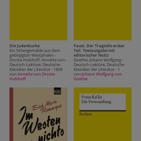
D
K
Die Judenbuche
Faust. Der Tragödie erster
o
Ein Sittengemälde aus dem
Teil. Textausgabe mit
u
gebirgigten Westphalen -
editorischer Notiz
E
Droste-Hülshoff, Annette von -
Goethe, Johann Wolfgang -
e
Deutsch-Lektüre, Deutsche
Deutsch-Lektüre, Deutsche
s
Klassiker der Literatur - 1858
Klassiker der Literatur - 1
v
von
Annette von Droste-
von
Johann Wolfgang von
Hülshoff
Goethe