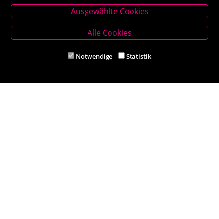
Ausgewählte Cookies
Hauptplatz 27, 2860 Kirchschlag in BW
Tel. +43 (0) 2646 7001
Alle Cookies
Mail: buch-kirchschlag@scherz-kogelbauer.at
Notwendige
Statistik
Öffnungszeiten
Mo - Fr 8.00 - 12.00 und 14.00 - 18.00 Uhr
Sa 8.00 - 12.00 Uhr
Filiale Reithmeyer
Hauptplatz 5, 2620 Neunkirchen
Tel. +43 (0) 2635 62284
Mail: office@reithmeyer.at
Öffnungszeiten