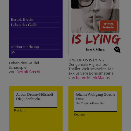
ONE OF US IS LYING
D
Leben des Galilei
Der geniale Highschool-
E
Schauspiel
Thriller-Weltbestseller. Mit
v
von
Bertolt Brecht
exklusivem Bonusmaterial
von
Karen M. McManus