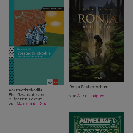
Ronja Räubertochter
Vorstadtkrokodile
V
Eine Geschichte vom
E
von
Astrid Lindgren
Aufpassen. Lektüre
A
von
Max von der Grün
v