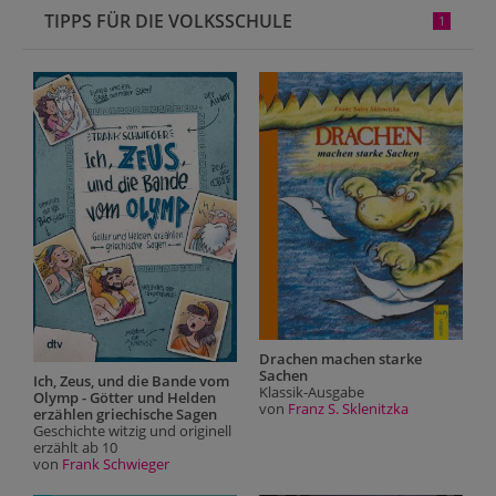
TIPPS FÜR DIE VOLKSSCHULE
1
Drachen machen starke
Sachen
Ich, Zeus, und die Bande vom
I
Klassik-Ausgabe
Olymp - Götter und Helden
O
von
Franz S. Sklenitzka
erzählen griechische Sagen
e
Geschichte witzig und originell
G
erzählt ab 10
e
von
Frank Schwieger
v