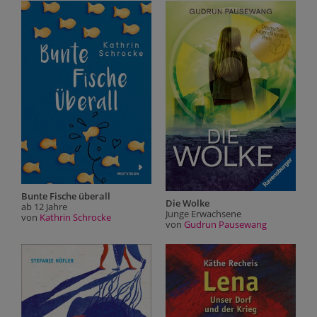
Bunte Fische überall
Die Wolke
ab 12 Jahre
Junge Erwachsene
von
Kathrin Schrocke
von
Gudrun Pausewang
r