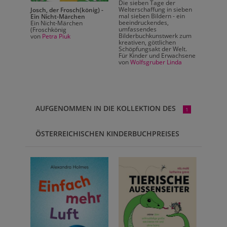
Die sieben Tage der
sieben
Welterschaffung in sieben
Josch, der Frosch(könig) -
Josch, 
 ein
mal sieben Bildern - ein
Ein Nicht-Märchen
Ein Ni
beeindruckendes,
Ein Nicht-Märchen
Ein Ni
umfassendes
(Froschkönig
(Frosc
k zum
Bilderbuchkunstwerk zum
von
Petra Piuk
von
Pet
kreativen, göttlichen
elt.
Schöpfungsakt der Welt.
achsene
Für Kinder und Erwachsene
da
von
Wolfsgruber Linda
AUFGENOMMEN IN DIE KOLLEKTION DES
1
ÖSTERREICHISCHEN KINDERBUCHPREISES