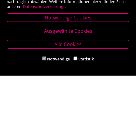
nachträglich abwählen. Weitere Informationen hierzu finden Sie in
unserer
Datenschutzerklärung
.
Notwendige Cookies
Stammhaus Kirchschlag
Ausgewählte Cookies
Hauptplatz 27, 2860 Kirchschlag in BW
Tel. +43 (0) 2646 7001
Alle Cookies
Mail: buch-kirchschlag@scherz-kogelbauer.at
Notwendige
Statistik
Öffnungszeiten
Mo - Fr 8.00 - 12.00 und 14.00 - 18.00 Uhr
Sa 8.00 - 12.00 Uhr
Filiale Reithmeyer
Hauptplatz 5, 2620 Neunkirchen
Tel. +43 (0) 2635 62284
Mail: office@reithmeyer.at