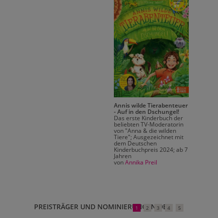
enteuer
Annis wilde Tierabenteuer
gel!
- Auf in den Dschungel!
h der
Das erste Kinderbuch der
torin
beliebten TV-Moderatorin
den
von "Anna & die wilden
et mit
Tiere"; Ausgezeichnet mit
dem Deutschen
4; ab 7
Kinderbuchpreis 2024; ab 7
Jahren
von
Annika Preil
PREISTRÄGER UND NOMINIERUNGEN DES
1
2
3
4
5