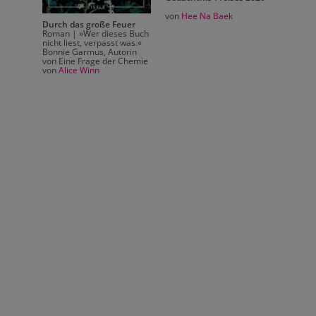
Bär ist
von
Hee Na Baek
Nomini
Durch das große Feuer
Jugendl
Roman | »Wer dieses Buch
von
Ma
nicht liest, verpasst was.«
ei den
Bonnie Garmus, Autorin
von Eine Frage der Chemie
von
Alice Winn