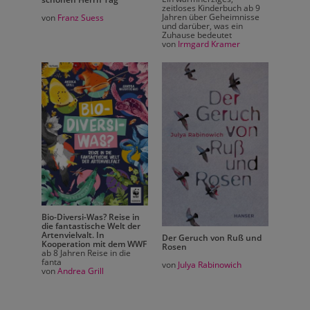
 ab 9
zeitloses Kinderbuch ab 9
nisse
Jahren über Geheimnisse
von
Franz Suess
von
Fr
n
und darüber, was ein
Zuhause bedeutet
von
Irmgard Kramer
Bio-Diversi-Was? Reise in
Bio-Div
die fantastische Welt der
die fa
Artenvielvalt. In
Artenvi
ß und
Der Geruch von Ruß und
Kooperation mit dem WWF
Kooper
Rosen
ab 8 Jahren Reise in die
ab 8 Ja
fanta
fanta
h
von
Julya Rabinowich
von
Andrea Grill
von
And