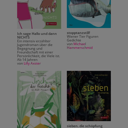
stopptanzstill!
Ich sage Hallo und dann
Ich sa
Wiener Tier Figuren
NICHTS
NICHT
Gedichte
Ein intensiv erzählter
Ein int
von
Michael
Jugendroman über die
Jugend
Hammerschmid
Begegnung und
Begeg
Freundschaft mit einer
Freund
Persönlichkeit, die Viele ist.
Persönli
Ab 14 Jahren
Ab 14 
von
Lilly Axster
von
Lil
ng
sieben. die schöpfung