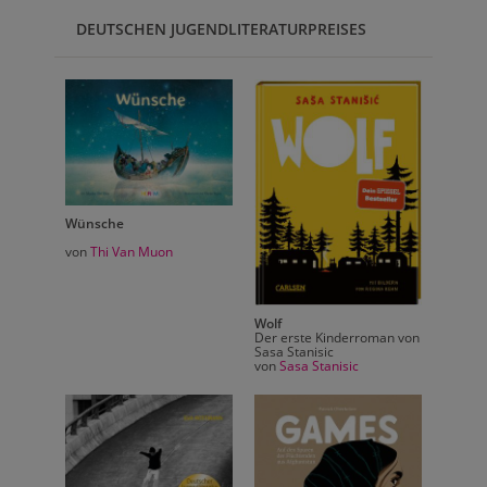
DEUTSCHEN JUGENDLITERATURPREISES
Wünsche
von
Thi Van Muon
Wolf
Der erste Kinderroman von
Möge d
Sasa Stanisic
weine
st du
von
Sasa Stanisic
Roman
von
Em
 2024!
eo