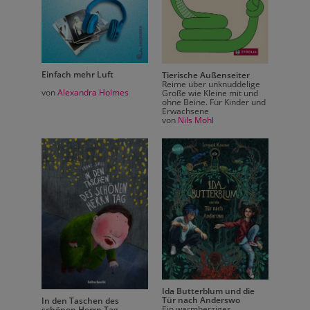
Einfach mehr Luft
Einfac
ter
Tierische Außenseiter
elige
Reime über unknuddelige
von
Alexandra Holmes
von
Al
t und
Große wie Kleine mit und
der und
ohne Beine. Für Kinder und
Erwachsene
von
Nils Mohl
 die
Ida Butterblum und die
Tür nach Anderswo
In den Taschen des
In den
Ein warmherziges,
schönen Herrn Tag
schöne