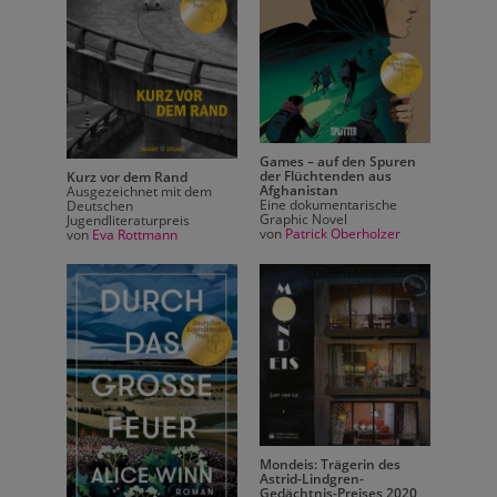
Es gib
Games – auf den Spuren
diese
der Flüchtenden aus
Kurz vor dem Rand
Afghanistan
Ausgezeichnet mit dem
von
Do
Eine dokumentarische
Deutschen
Graphic Novel
Jugendliteraturpreis
von
von
Patrick Oberholzer
von
Eva Rottmann
dbuch
 im
sel
Mondeis: Trägerin des
Astrid-Lindgren-
Gedächtnis-Preises 2020