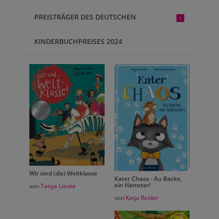
PREISTRÄGER DES DEUTSCHEN
1
KINDERBUCHPREISES 2024
Wir sind (die) Weltklasse
Wir sin
cke,
Kater Chaos - Au Backe,
ein Hamster!
von
Tanya Lieske
von
Ta
von
Katja Reider