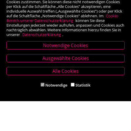
Cookies zustimmen. Sie können diese nicht notwendigen Cookies
per Klick auf die Schaltfläche „Alle Cookies“ akzeptieren, eine
individuelle Auswahl treffen („Ausgewählte Cookies“) oder per Klick
auf die Schaltfläche „Notwendige Cookies“ ablehnen. Im
Cookie-
Bereich unserer Datenschutzerklärung
können Sie diese
Einstellungen jederzeit wieder aufrufen, anpassen und Cookies auch
nachträglich abwählen. Weitere Informationen hierzu finden Sie in
unserer
Datenschutzerklärung
.
Notwendige Cookies
Stammhaus Kirchschlag
Ausgewählte Cookies
Hauptplatz 27, 2860 Kirchschlag in BW
Tel. +43 (0) 2646 7001
Alle Cookies
Mail: buch-kirchschlag@scherz-kogelbauer.at
Notwendige
Statistik
Öffnungszeiten
Mo - Fr 8.00 - 12.00 und 14.00 - 18.00 Uhr
Sa 8.00 - 12.00 Uhr
Filiale Reithmeyer