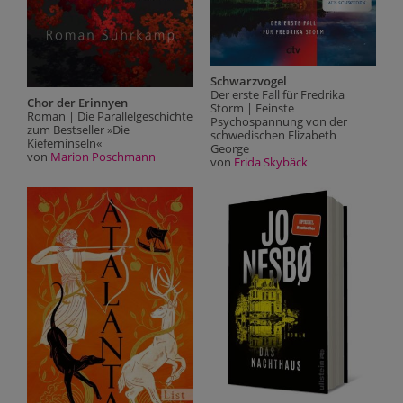
Schwarzvogel
S
Der erste Fall für Fredrika
D
Chor der Erinnyen
Storm | Feinste
S
Roman | Die Parallelgeschichte
Psychospannung von der
P
zum Bestseller »Die
schwedischen Elizabeth
s
Kieferninseln«
George
G
von
Marion Poschmann
von
Frida Skybäck
v