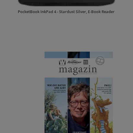
PocketBook InkPad 4 - Stardust Silver, E-Book Reader
Poc
Re