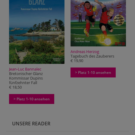
Andreas Herzog
Tagebuch des Zauberers
€ 19,90
Jean-Luc Bannalec
> Platz 1-10 ansehen
Bretonischer Glanz
Kommissar Dupins
fünfzehnter Fall
€ 18,50
> Platz 1-10 ansehen
UNSERE READER