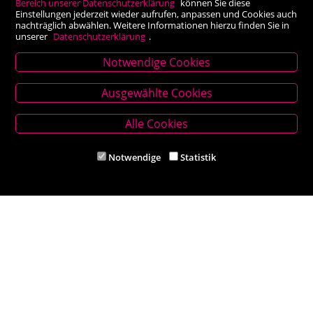
Bereich unserer Datenschutzerklärung
können Sie diese
Einstellungen jederzeit wieder aufrufen, anpassen und Cookies auch
nachträglich abwählen. Weitere Informationen hierzu finden Sie in
unserer
Datenschutzerklärung
.
Notwendige Cookies
Stammhaus Kirchschlag
Ausgewählte Cookies
Hauptplatz 27, 2860 Kirchschlag in BW
Tel. +43 (0) 2646 7001
Alle Cookies
Mail: buch-kirchschlag@scherz-kogelbauer.at
Notwendige
Statistik
Öffnungszeiten
Mo - Fr 8.00 - 12.00 und 14.00 - 18.00 Uhr
Sa 8.00 - 12.00 Uhr
Filiale Reithmeyer
Hauptplatz 5, 2620 Neunkirchen
Tel. +43 (0) 2635 62284