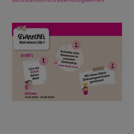
buchrezension-schreiben-und-gewinnen/