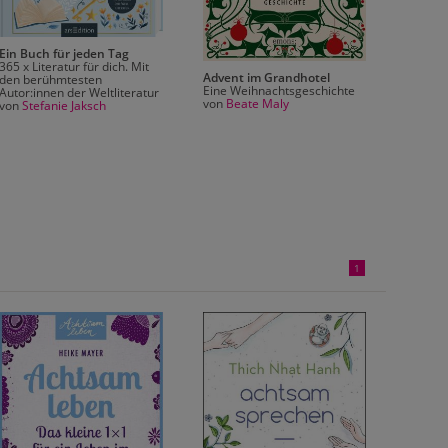
Ein Buch für jeden Tag
365 x Literatur für dich. Mit
Advent im Grandhotel
den berühmtesten
Weihna
Eine Weihnachtsgeschichte
Autor:innen der Weltliteratur
Mondsc
von
Beate Maly
von
Stefanie Jaksch
Was wir
wünsche
Reihe 
Mondsch
| Das p
Weihna
von
Mai
1