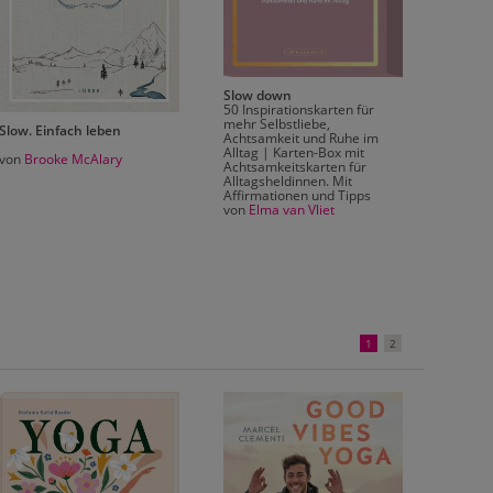
Slow down
50 Inspirationskarten für
mehr Selbstliebe,
Slow. Einfach leben
Digital
Achtsamkeit und Ruhe im
Besser 
Alltag | Karten-Box mit
von
Brooke McAlary
Techno
Achtsamkeitskarten für
von
Cal
Alltagsheldinnen. Mit
Affirmationen und Tipps
von
Elma van Vliet
1
2