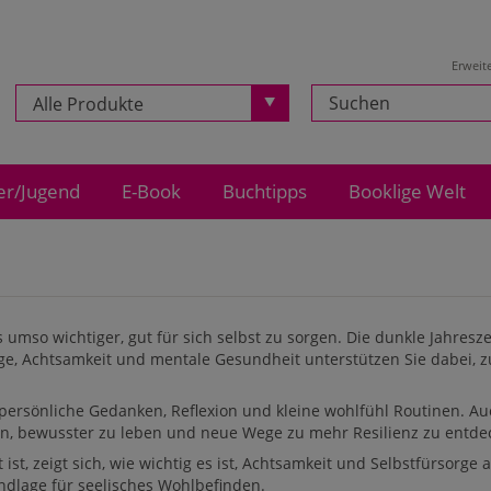
Erweit
Alle Produkte
er/Jugend
E-Book
Buchtipps
Booklige Welt
umso wichtiger, gut für sich selbst zu sorgen. Die dunkle Jahresze
ge, Achtsamkeit und mentale Gesundheit unterstützen Sie dabei, z
ersönliche Gedanken, Reflexion und kleine wohlfühl Routinen. Au
in, bewusster zu leben und neue Wege zu mehr Resilienz zu entd
ist, zeigt sich, wie wichtig es ist, Achtsamkeit und Selbstfürsorge 
ndlage für seelisches Wohlbefinden.