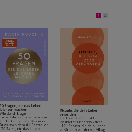
1
2
Genug g
Kopf!
Wie du 
Gedank
50 Fragen, die das Leben
Leichti
leichter machen
Rituale, die dein Leben
von
Kat
Wie durch kluge
verändern
Selbstführung ganz nebenbei
Für Fans des SPIEGEL-
Klarheit entsteht | Das neue
Bestsellers Brianna Wiest
Buch nach dem #1 Bestseller
»101 Essays, die dein Leben
"50 Sätze, die das Leben
verändern werden« | Alltag