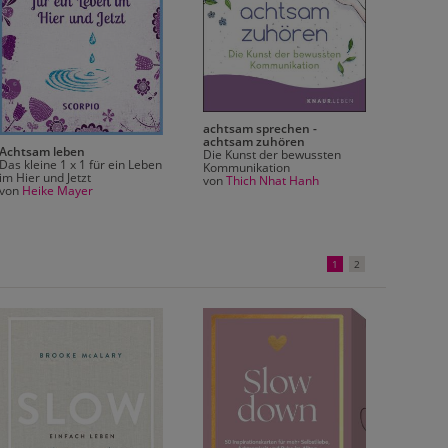
Das kl
achtsa
achtsam sprechen -
10 Min
achtsam zuhören
wenige
Achtsam leben
Die Kunst der bewussten
Gelasse
Das kleine 1 x 1 für ein Leben
Kommunikation
Bestsel
im Hier und Jetzt
von
Thich Nhat Hanh
von
Pat
von
Heike Mayer
1
2