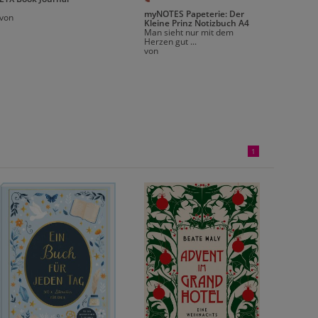
Bullet 
Rose" 
myNOTES Papeterie: Der
von
Mit Pun
Kleine Prinz Notizbuch A4
Index, 
Man sieht nur mit dem
sowie 
Herzen gut ...
prakti
von
von
1