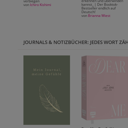
erkennen und überwinden
verbiegen
ller-
kannst_ | Der Booktok-
von
Ichiro Kishimi
h
Bestseller endlich auf
Deutsch!
von
Brianna Wiest
JOURNALS & NOTIZBÜCHER: JEDES WORT ZÄ