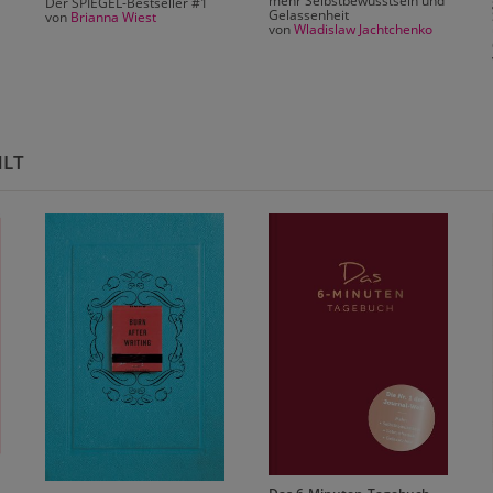
mehr Selbstbewusstsein und
Der SPIEGEL-Bestseller #1
Gelassenheit
von
Brianna Wiest
von
Wladislaw Jachtchenko
HLT