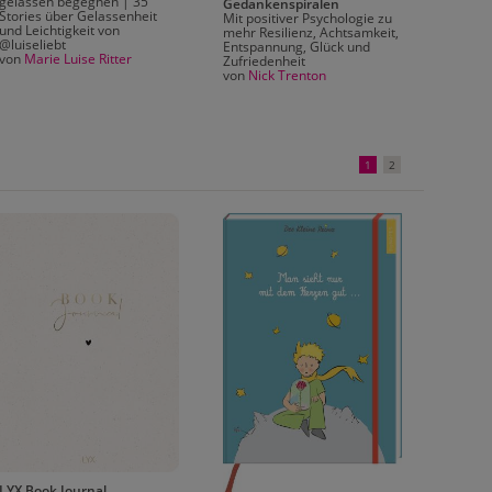
gelassen begegnen | 35
Gedankenspiralen
gegen 
Stories über Gelassenheit
Mit positiver Psychologie zu
Ängste,
und Leichtigkeit von
mehr Resilienz, Achtsamkeit,
Lebens
@luiseliebt
Entspannung, Glück und
von
Ron
von
Marie Luise Ritter
Zufriedenheit
von
Nick Trenton
1
2
LYX Book Journal