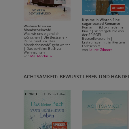
Kiss me in Winter. Eine
l
sugar coated Romance
Weihnachten im
hichte
Roman | TikTok made me
Mondscheincafé
buy it | Wintergefühle von
Was wir uns eigentlich
der SPIEGEL-
wünschen | Die Bestseller-
Bestsellerautorin |
Reihe rund um 'Das
Erstauflage mit limitiertem
Mondscheincafé' geht weiter
Farbschnitt
| Das perfekte Buch zu
von
Laurie Gilmore
Weihnachten
von
Mai Mochizuki
ACHTSAMKEIT: BEWUSST LEBEN UND HANDE