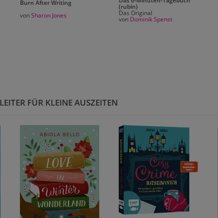
Das 6-Minuten-Tagebuch
Burn After Writing
(rubin)
Das Original
von
Sharon Jones
von
Dominik Spenst
LEITER FÜR KLEINE AUSZEITEN