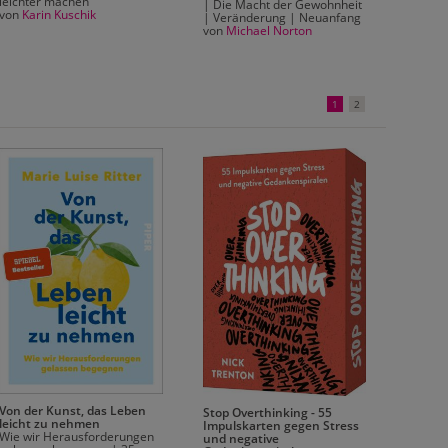
leichter machen"
| Die Macht der Gewohnheit
von
Karin Kuschik
| Veränderung | Neuanfang
von
Michael Norton
1
2
Positiv
Von der Kunst, das Leben
Stop Overthinking - 55
55 Impu
leicht zu nehmen
Impulskarten gegen Stress
ohne Gr
Wie wir Herausforderungen
und negative
Gelasse