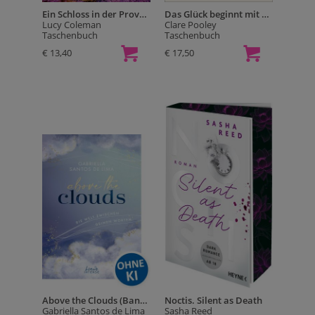
Ein Schloss in der Provence
Das Glück beginnt mit einem Buch
Lucy Coleman
Clare Pooley
Taschenbuch
Taschenbuch
€ 13,40
€ 17,50
Above the Clouds (Band 2) - Die Welt zwischen deinen Worten
Noctis. Silent as Death
Gabriella Santos de Lima
Sasha Reed