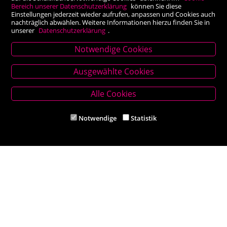
Bereich unserer Datenschutzerklärung
können Sie diese
Einstellungen jederzeit wieder aufrufen, anpassen und Cookies auch
nachträglich abwählen. Weitere Informationen hierzu finden Sie in
unserer
Datenschutzerklärung
.
Notwendige Cookies
Stammhaus Kirchschlag
Ausgewählte Cookies
Hauptplatz 27, 2860 Kirchschlag in BW
Tel. +43 (0) 2646 7001
Alle Cookies
Mail: buch-kirchschlag@scherz-kogelbauer.at
Notwendige
Statistik
Öffnungszeiten
Mo - Fr 8.00 - 12.00 und 14.00 - 18.00 Uhr
Sa 8.00 - 12.00 Uhr
Filiale Reithmeyer
Hauptplatz 5, 2620 Neunkirchen
Tel. +43 (0) 2635 62284