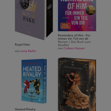
Für
Reminders of Him - Für
ir
immer ein Teil von dir
zum
Roman | Das Buch zum
Royal Fake
Royal 
Kinofilm
von
Colleen Hoover
von
Lena Kiefer
von
Le
Heated Rivalry
Heated