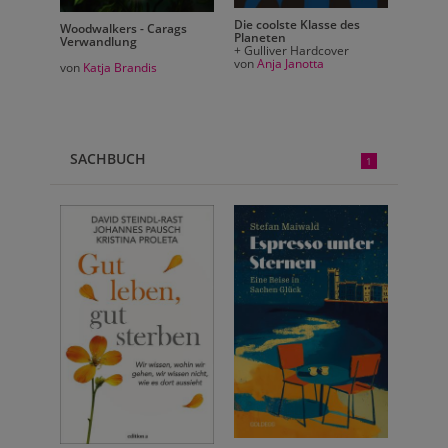
des
Die coolste Klasse des
Woodwalkers - Carags
Woodwa
Planeten
Verwandlung
Verwa
r
+ Gulliver Hardcover
von
Anja Janotta
von
Katja Brandis
von
Ka
SACHBUCH
1