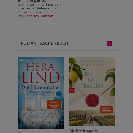
Erinnerung im 20.
Erinne
Jahrhundert - für Fans von
Jahrhun
Francesca Melandri und
France
Elena Ferrante
Elena 
von
Federica Manzon
von
Fe
ROMAN TASCHENBUCH
1
Die Briefträgerin