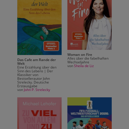
Woman on Fire
haften
Alles über die fabelhaften
Das Cafe am Rande der
Das Ca
Wechseljahre
Welt
Welt
von
Sheila de Liz
Eine Erzählung über den
Eine E
Sinn des Lebens | Der
Sinn d
Klassiker von
Klassik
Bestsellerautor John
Bestsel
Strelecky. Deutsche
Strele
Erstausgabe
Erstau
von
John P. Strelecky
von
Joh