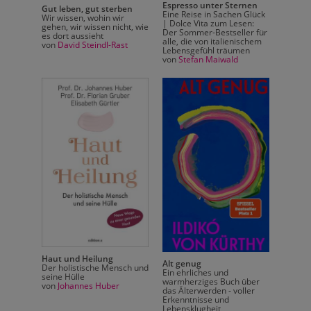
rnen
Espresso unter Sternen
Gut leben, gut sterben
Gut le
 Glück
Eine Reise in Sachen Glück
Wir wissen, wohin wir
Wir wis
sen:
| Dolce Vita zum Lesen:
gehen, wir wissen nicht, wie
gehen, 
ler für
Der Sommer-Bestseller für
es dort aussieht
es dort
ischem
alle, die von italienischem
von
David Steindl-Rast
von
Dav
en
Lebensgefühl träumen
von
Stefan Maiwald
Haut und Heilung
Haut u
Alt genug
Der holistische Mensch und
Der ho
Ein ehrliches und
seine Hülle
seine H
 über
warmherziges Buch über
von
Johannes Huber
von
Jo
ller
das Älterwerden - voller
Erkenntnisse und
Lebensklugheit