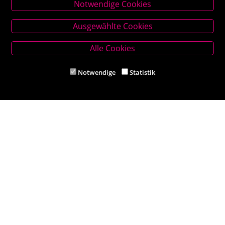
Notwendige Cookies
Stammhaus Kirchschlag
Ausgewählte Cookies
Hauptplatz 27, 2860 Kirchschlag in BW
Tel. +43 (0) 2646 7001
Alle Cookies
Mail: buch-kirchschlag@scherz-kogelbauer.at
Notwendige
Statistik
Öffnungszeiten
Mo - Fr 8.00 - 12.00 und 14.00 - 18.00 Uhr
Sa 8.00 - 12.00 Uhr
Filiale Reithmeyer
Hauptplatz 5, 2620 Neunkirchen
Tel. +43 (0) 2635 62284
Mail: office@reithmeyer.at
Öffnungszeiten