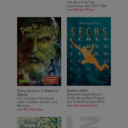
mit dem Preis der
 1984
Leseratten des ZDF 1984
von
Morton Rhue
Sechs Leben
Percy Jackson 1: Diebe im
Percy 
 -
Rasantes Jugendbuch -
Olymp
Olymp
agen
Stellt die großen Fragen
ein rasantes Abenteuer
ein ra
ens
des Erwachsenwerdens
voller Helden, Götter und
voller 
von
Véronique Petit
Monster
Monst
von
Rick Riordan
von
Ric