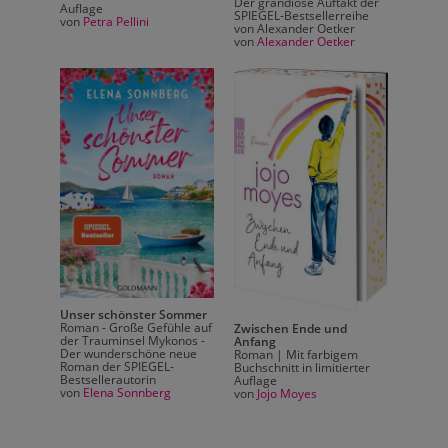
kt der
Der grandiose Auftakt der
Auflage
Auflag
eihe
SPIEGEL-Bestsellerreihe
von
Petra Pellini
von
Pet
er
von Alexander Oetker
er
von
Alexander Oetker
Unser schönster Sommer
Unser
Roman - Große Gefühle auf
Roman 
Zwischen Ende und
der Trauminsel Mykonos -
der Tr
Anfang
Der wunderschöne neue
Der wu
em
Roman | Mit farbigem
Roman der SPIEGEL-
Roman 
erter
Buchschnitt in limitierter
Bestsellerautorin
Bestsel
Auflage
von
Elena Sonnberg
von
El
von
Jojo Moyes