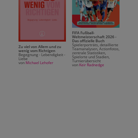
FIFA Fußball-
026 -
Weltmeisterschaft 2026 -
Das offizielle Buch
llierte
Spielerporträts, detaillierte
Zu viel von Allem und zu
Zu vie
nfotos,
Teamanalysen, Actionfotos,
wenig vom Richtigen
wenig 
zentrale Statistiken,
Begegnung - Lebendigkeit -
Begegn
n,
Spielorte und Stadien,
Liebe
Liebe
Turnierübersicht
von
Michael Lehofer
von
Mi
von
Keir Radnedge