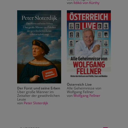
von
Ildikó von Kürthy
Österreich Live
n
Der Fürst und seine Erben
Alle Geheimnisse von
Der Fü
Über große Männer im
Wolfgang Fellner
Über g
r
Zeitalter der gewöhnlichen
von
Wolfgang Fellner
Zeital
Leute
Leute
von
Peter Sloterdijk
von
Pet