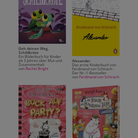
Geh deinen Weg,
Geh de
Schildkröte
Schild
Ein Bilderbuch für Kinder
Ein Bil
ab 3 Jahren über Mut und
ab 3 J
Alexander
Zusammenhalt
Zusam
h von
Das erste Kinderbuch von
von
Rachel Bright
von
Ra
ach -
Ferdinand von Schirach -
Der Nr.-1-Bestseller
chirach
von
Ferdinand von Schirach