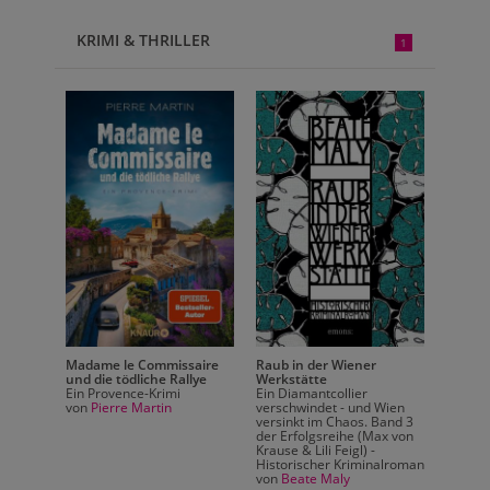
KRIMI & THRILLER
1
Madame le Commissaire
Raub in der Wiener
Madame
und die tödliche Rallye
Werkstätte
und die
Ein Provence-Krimi
Ein Diamantcollier
Ein Pr
Wien
von
Pierre Martin
verschwindet - und Wien
von
Pi
Band 3
versinkt im Chaos. Band 3
ax von
der Erfolgsreihe (Max von
Krause & Lili Feigl) -
alroman
Historischer Kriminalroman
von
Beate Maly