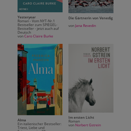
Yesteryear
Yester
Venedig
Die Gärtnerin von Venedig
Roman - Vom NYT-Nr.1
Roman 
Bestseller zum SPIEGEL-
Bestse
von
Jana Revedin
Bestseller - jetzt auch auf
Bestsel
Deutsch
Deutsc
von
Caro Claire Burke
von
Ca
Im ersten Licht
Alma
Alma
Roman
Ein italienischer Bestseller:
Ein ita
von
Norbert Gstrein
Triest, Liebe und
Triest,