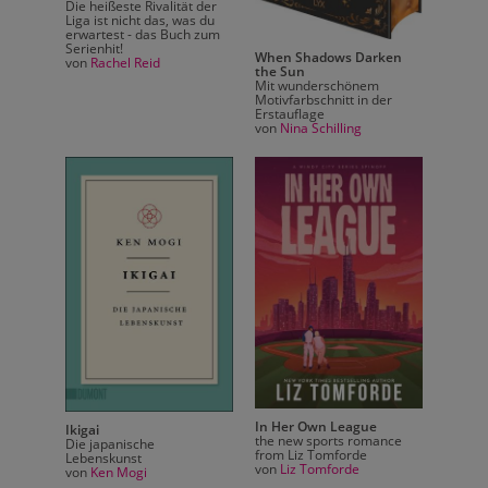
Die heißeste Rivalität der
Die hei
Liga ist nicht das, was du
Liga is
erwartest - das Buch zum
erwart
Serienhit!
Serienh
ken
When Shadows Darken
von
Rachel Reid
von
Ra
the Sun
Mit wunderschönem
der
Motivfarbschnitt in der
Erstauflage
von
Nina Schilling
In Her Own League
Ikigai
Ikigai
ance
the new sports romance
Die japanische
Die ja
from Liz Tomforde
Lebenskunst
Lebens
von
Liz Tomforde
von
Ken Mogi
von
Ke