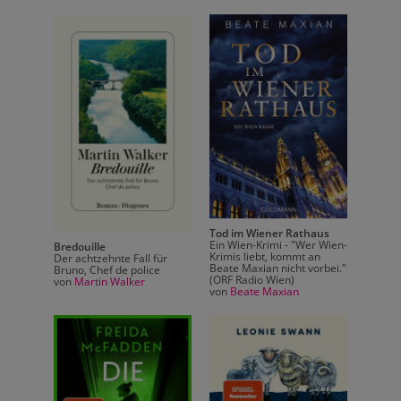
haus
Tod im Wiener Rathaus
er Wien-
Ein Wien-Krimi - "Wer Wien-
Bredouille
Bredou
an
Krimis liebt, kommt an
Der achtzehnte Fall für
Der ach
orbei."
Beate Maxian nicht vorbei."
Bruno, Chef de police
Bruno, 
(ORF Radio Wien)
von
Martin Walker
von
Ma
von
Beate Maxian