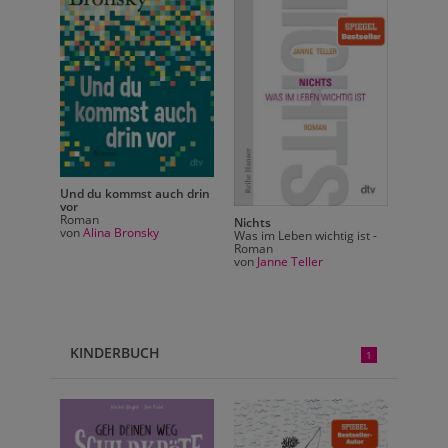
Und du kommst auch drin
Und du
vor
vor
Roman
Roman
Nichts
von
Alina Bronsky
von
Al
 ist -
Was im Leben wichtig ist -
Roman
von
Janne Teller
KINDERBUCH
1