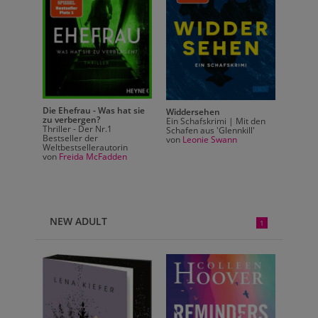
Die Ehefrau - Was hat sie
Die Eh
Widdersehen
zu verbergen?
zu ver
t den
Ein Schafskrimi | Mit den
Thriller - Der Nr.1
Thrille
ll'
Schafen aus 'Glennkill'
Bestseller der
Bestsel
von
Leonie Swann
Weltbestsellerautorin
Weltbes
von
Freida McFadden
von
Fr
NEW ADULT
1