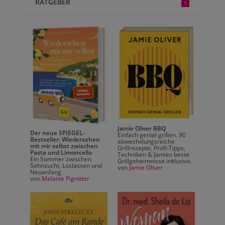
RATGEBER
1
Jamie Oliver BBQ
Der neue SPIEGEL-
Der ne
n. 90
Einfach genial grillen. 90
Bestseller: Wiedersehen
Bestse
abwechslungsreiche
mit mir selbst zwischen
mit mi
ipps,
Grillrezepte, Profi-Tipps,
Pasta und Limoncello
Pasta 
beste
Techniken & Jamies beste
Ein Sommer zwischen
Ein So
lusive.
Grillgeheimnisse inklusive.
Sehnsucht, Loslassen und
Sehnsu
von
Jamie Oliver
Neuanfang
Neuan
von
Melanie Pignitter
von
Mel