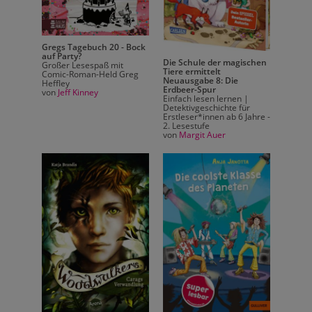
Gregs Tagebuch 20 - Bock
Gregs 
auf Party?
auf Par
ischen
Die Schule der magischen
Großer Lesespaß mit
Großer
Tiere ermittelt
Comic-Roman-Held Greg
Comic-
Neuausgabe 8: Die
Heffley
Heffley
Erdbeer-Spur
von
Jeff Kinney
von
Jef
 |
Einfach lesen lernen |
ür
Detektivgeschichte für
 Jahre -
Erstleser*innen ab 6 Jahre -
2. Lesestufe
von
Margit Auer