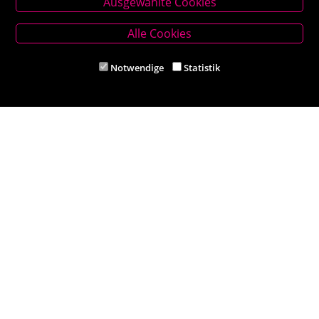
Ausgewählte Cookies
Hauptplatz 27, 2860 Kirchschlag in BW
Tel. +43 (0) 2646 7001
Alle Cookies
Mail: buch-kirchschlag@scherz-kogelbauer.at
Notwendige
Statistik
Öffnungszeiten
Mo - Fr 8.00 - 12.00 und 14.00 - 18.00 Uhr
Sa 8.00 - 12.00 Uhr
Filiale Reithmeyer
Hauptplatz 5, 2620 Neunkirchen
Tel. +43 (0) 2635 62284
Mail: office@reithmeyer.at
Öffnungszeiten
Mo-Fr 8.30 – 13.00 und 14.00 – 18.00 Uhr