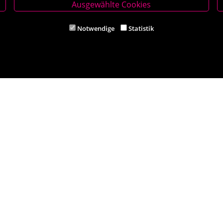
Ausgewählte Cookies
thmeyer
Filiale Ternitz
Notwendige
Statistik
620 Neunkirchen
Theodor-Körner-Platz 6, 2630 Ternit
5 62284
Tel. +43 (0) 2630 38541
ithmeyer.at
Mail: buch-ternitz@scherz-kogelbau
iten
Öffnungszeiten
00 und 14.00 – 18.00 Uhr
Mo-Mi und Fr 8.30 – 12.00 und 14.00
hr
Do und Sa 8.30 - 12:00 Uhr
Filiale Aspang
Hauptstraße 6, 2870 Aspang
Tel. +43 (0) 2642 94100
Mail: buch-aspang@scherz-kogelbau
Öffnungszeiten