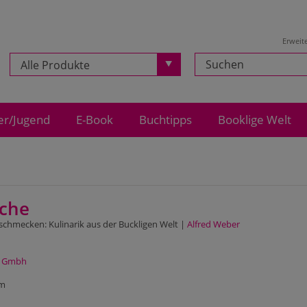
Erweit
Alle Produkte
er/Jugend
E-Book
Buchtipps
Booklige Welt
üche
chmecken: Kulinarik aus der Buckligen Welt |
Alfred Weber
r Gmbh
cm