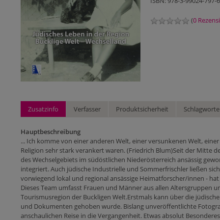
ISBN: 978-3-99024-797-6
(
0 Rezens
Zusatzinfo
Verfasser
Produktsicherheit
Schlagworte
Hauptbeschreibung
... Ich komme von einer anderen Welt, einer versunkenen Welt, einer 
Religion sehr stark verankert waren. (Friedrich Blum)Seit der Mitt
des Wechselgebiets im südöstlichen Niederösterreich ansässig geword
integriert. Auch jüdische Industrielle und Sommerfrischler ließen s
vorwiegend lokal und regional ansässige Heimatforscher/innen - hat
Dieses Team umfasst Frauen und Männer aus allen Altersgruppen und
Tourismusregion der Buckligen Welt.Erstmals kann über die jüdische
und Dokumenten gehoben wurde. Bislang unveröffentlichte Fotogra
anschaulichen Reise in die Vergangenheit. Etwas absolut Besondere