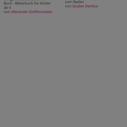
zum Baden
Buch - Bilderbuch für Kinder
von
Gruber Denitza
ab 4
von
Alexander Steffensmeier