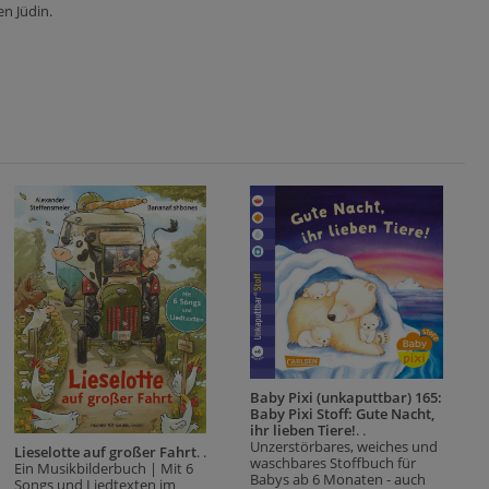
en Jüdin.
Baby Pixi (unkaputtbar) 165:
Baby Pixi Stoff: Gute Nacht,
ihr lieben Tiere!
. .
Unzerstörbares, weiches und
Lieselotte auf großer Fahrt
. .
waschbares Stoffbuch für
Ein Musikbilderbuch | Mit 6
Babys ab 6 Monaten - auch
Songs und Liedtexten im