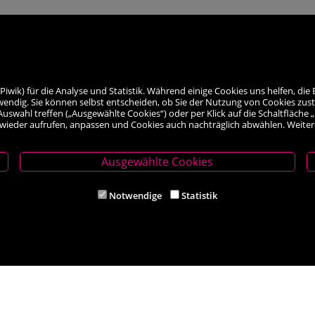
ik) für die Analyse und Statistik. Während einige Cookies uns helfen, die 
wendig. Sie können selbst entscheiden, ob Sie der Nutzung von Cookies zus
le Auswahl treffen („Ausgewählte Cookies“) oder per Klick auf die Schaltfläc
 wieder aufrufen, anpassen und Cookies auch nachträglich abwählen. Weiter
Ausgewählte Cookies
thmeyer
Filiale Ternitz
Notwendige
Statistik
620 Neunkirchen
Theodor-Körner-Platz 6, 2630 Ternit
5 62284
Tel. +43 (0) 2630 38541
ithmeyer.at
Mail: buch-ternitz@scherz-kogelbau
iten
Öffnungszeiten
00 und 14.00 – 18.00 Uhr
Mo-Mi und Fr 8.30 – 12.00 und 14.00
hr
Do und Sa 8.30 - 12:00 Uhr