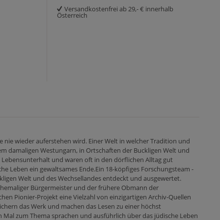
Versandkostenfrei ab 29,- € innerhalb
Österreich
e nie wieder auferstehen wird. Einer Welt in welcher Tradition und
 dem damaligen Westungarn, in Ortschaften der Buckligen Welt und
 Lebensunterhalt und waren oft in den dörflichen Alltag gut
dische Leben ein gewaltsames Ende.Ein 18-köpfiges Forschungsteam -
uckligen Welt und des Wechsellandes entdeckt und ausgewertet.
 ehemaliger Bürgermeister und der frühere Obmann der
n Pionier-Projekt eine Vielzahl von einzigartigen Archiv-Quellen
ichern das Werk und machen das Lesen zu einer höchst
ten Mal zum Thema sprachen und ausführlich über das jüdische Leben