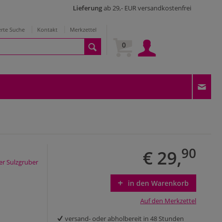
Lieferung
ab 29,- EUR versandkostenfrei
erte Suche
Kontakt
Merkzettel
0
90
€ 29,
r Sulzgruber
in den Warenkorb
Auf den Merkzettel
versand- oder abholbereit in 48 Stunden