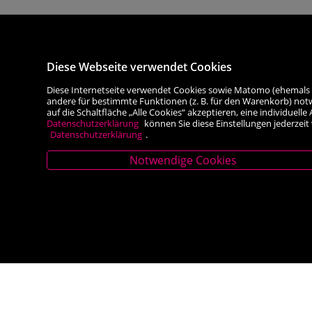
Diese Webseite verwendet Cookies
Diese Internetseite verwendet Cookies sowie Matomo (ehemals Piw
andere für bestimmte Funktionen (z. B. für den Warenkorb) not
auf die Schaltfläche „Alle Cookies“ akzeptieren, eine individuel
Datenschutzerklärung
können Sie diese Einstellungen jederzeit
Datenschutzerklärung
.
Notwendige Cookies
Stammhaus Kirchschlag
Filiale Rei
Hauptplatz 27, 2860 Kirchschlag in BW
Hauptplatz 5, 2
Tel. +43 (0) 2646 7001
Tel. +43 (0) 263
Mail: buch-kirchschlag@scherz-kogelbauer.at
Mail: office@re
Öffnungszeiten
Öffnungsze
Mo - Fr 8.00 - 12.00 und 14.00 - 18.00 Uhr
Mo-Fr 8.30 – 13.
Sa 8.00 - 12.00 Uhr
Sa 8.30 - 12:30 U