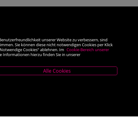
Benutzerfreundlichkeit unserer Website zu verbessern, sind
timmen. Sie können diese nicht notwendigen Cookies per Klick
he „Notwendige Cookies“ ablehnen. Im
Cookie-Bereich unserer
e Informationen hierzu finden Sie in unserer
Alle Cookies
Unternehmen
z
Über uns
AGB
er.at
Impressum
Widerrufsrecht
<VERTRAG WIDERRUFEN>
Datenschutz- und Cookieerklärung
 – 18.00 Uhr
Barrierefreiheit
Kontakt