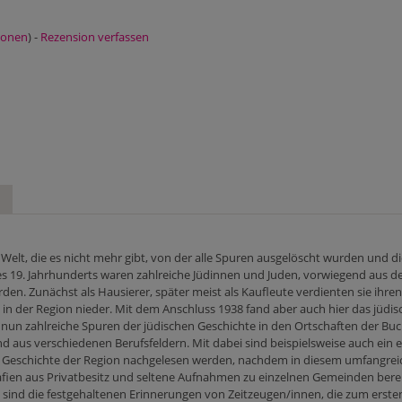
ionen
) -
Rezension verfassen
Welt, die es nicht mehr gibt, von der alle Spuren ausgelöscht wurden und di
e des 19. Jahrhunderts waren zahlreiche Jüdinnen und Juden, vorwiegend aus
en. Zunächst als Hausierer, später meist als Kaufleute verdienten sie ihren
ich in der Region nieder. Mit dem Anschluss 1938 fand aber auch hier das jü
 nun zahlreiche Spuren der jüdischen Geschichte in den Ortschaften der B
 aus verschiedenen Berufsfeldern. Mit dabei sind beispielsweise auch ein
 Geschichte der Region nachgelesen werden, nachdem in diesem umfangreiche
fien aus Privatbesitz und seltene Aufnahmen zu einzelnen Gemeinden bere
s sind die festgehaltenen Erinnerungen von Zeitzeugen/innen, die zum ers