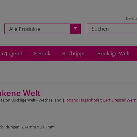
Erweit
Alle Produkte
er/Jugend
E-Book
Buchtipps
Booklige Welt
nkene Welt
Region Bucklige Welt - Wechselland |
Johann Hagenhofer
;
Gert Dressel
;
Werne
 Abbildungen; 289 mm x 216 mm