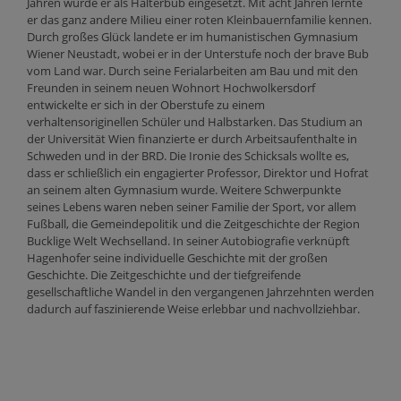
Jahren wurde er als Halterbub eingesetzt. Mit acht Jahren lernte
er das ganz andere Milieu einer roten Kleinbauernfamilie kennen.
Durch großes Glück landete er im humanistischen Gymnasium
Wiener Neustadt, wobei er in der Unterstufe noch der brave Bub
vom Land war. Durch seine Ferialarbeiten am Bau und mit den
Freunden in seinem neuen Wohnort Hochwolkersdorf
entwickelte er sich in der Oberstufe zu einem
verhaltensoriginellen Schüler und Halbstarken. Das Studium an
der Universität Wien finanzierte er durch Arbeitsaufenthalte in
Schweden und in der BRD. Die Ironie des Schicksals wollte es,
dass er schließlich ein engagierter Professor, Direktor und Hofrat
an seinem alten Gymnasium wurde. Weitere Schwerpunkte
seines Lebens waren neben seiner Familie der Sport, vor allem
Fußball, die Gemeindepolitik und die Zeitgeschichte der Region
Bucklige Welt Wechselland. In seiner Autobiografie verknüpft
Hagenhofer seine individuelle Geschichte mit der großen
Geschichte. Die Zeitgeschichte und der tiefgreifende
gesellschaftliche Wandel in den vergangenen Jahrzehnten werden
dadurch auf faszinierende Weise erlebbar und nachvollziehbar.