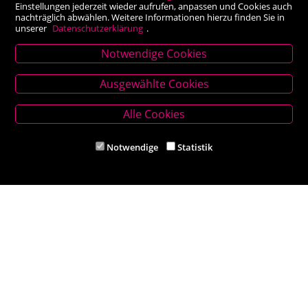
Einstellungen jederzeit wieder aufrufen, anpassen und Cookies auch
nachträglich abwählen. Weitere Informationen hierzu finden Sie in
unserer
Datenschutzerklärung
.
Notwendige Cookies
Stammhaus Kirchschlag
Ausgewählte Cookies
Hauptplatz 27, 2860 Kirchschlag in BW
Tel. +43 (0) 2646 7001
Alle Cookies
Mail: buch-kirchschlag@scherz-kogelbauer.at
Notwendige
Statistik
Öffnungszeiten
Mo - Fr 8.00 - 12.00 und 14.00 - 18.00 Uhr
Sa 8.00 - 12.00 Uhr
Filiale Reithmeyer
Hauptplatz 5, 2620 Neunkirchen
Tel. +43 (0) 2635 62284
Mail: office@reithmeyer.at